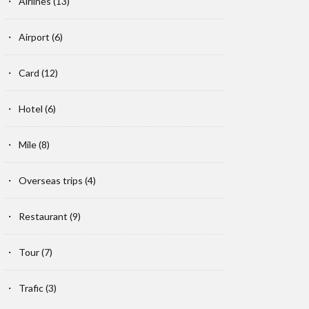
Airlines
(13)
Airport
(6)
Card
(12)
Hotel
(6)
Mile
(8)
Overseas trips
(4)
Restaurant
(9)
Tour
(7)
Trafic
(3)