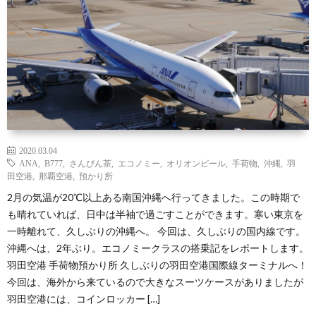
2020.03.04
ANA
,
B777
,
さんぴん茶
,
エコノミー
,
オリオンビール
,
手荷物
,
沖縄
,
羽
田空港
,
那覇空港
,
預かり所
2月の気温が20℃以上ある南国沖縄へ行ってきました。この時期で
も晴れていれば、日中は半袖で過ごすことができます。寒い東京を
一時離れて、久しぶりの沖縄へ。 今回は、久しぶりの国内線です。
沖縄へは、2年ぶり。エコノミークラスの搭乗記をレポートします。
羽田空港 手荷物預かり所 久しぶりの羽田空港国際線ターミナルへ！
今回は、海外から来ているので大きなスーツケースがありましたが
羽田空港には、コインロッカー […]