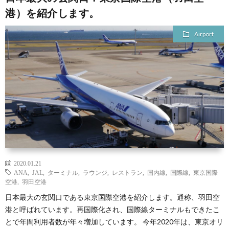
港）を紹介します。
Airport
2020.01.21
ANA
,
JAL
,
ターミナル
,
ラウンジ
,
レストラン
,
国内線
,
国際線
,
東京国際
空港
,
羽田空港
日本最大の玄関口である東京国際空港を紹介します。通称、羽田空
港と呼ばれています。再国際化され、国際線ターミナルもできたこ
とで年間利用者数が年々増加しています。 今年2020年は、東京オリ