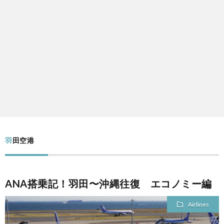
Mile
Over
trips
Resta
Tour
Trafic
羽田空港
Profi
ANA搭乗記！羽田〜沖縄往復 エコノミー編
Airlines