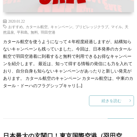
2020.01.22
おすすめ
,
カタール航空
,
キャンペーン
,
プリビレッジクラブ
,
マイル
,
天
然温泉
,
平和島
,
無料
,
羽田空港
カタール航空を使うようになって４年程度経過しますが、結構知ら
ないキャンペーンも残っていました。今回は、日本発券のカタール
航空で羽田空港着に到着すると無料で利用できるお得なキャンペー
ンを紹介します。 最近は、知って得する情報の発信にも力を入れて
おり、自分自身も知らないキャンペーンがあったりと新しい発見が
あります。 カタール航空のキャンペーン カタール航空は、中東のカ
タール・ドーハのフラグシップキャリ […]
続きを読む
日本最大の玄関口！東京国際空港（羽田空