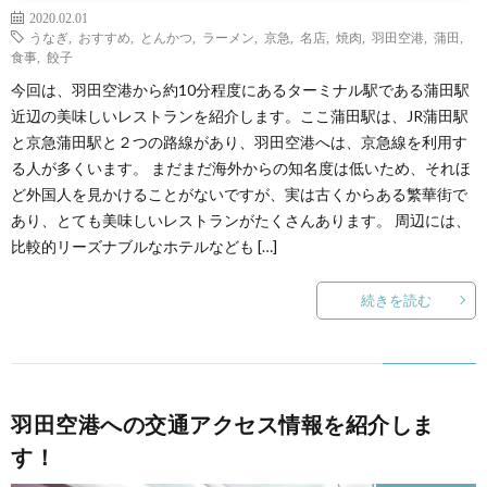
2020.02.01
うなぎ
,
おすすめ
,
とんかつ
,
ラーメン
,
京急
,
名店
,
焼肉
,
羽田空港
,
蒲田
,
食事
,
餃子
今回は、羽田空港から約10分程度にあるターミナル駅である蒲田駅
近辺の美味しいレストランを紹介します。ここ蒲田駅は、JR蒲田駅
と京急蒲田駅と２つの路線があり、羽田空港へは、京急線を利用す
る人が多くいます。 まだまだ海外からの知名度は低いため、それほ
ど外国人を見かけることがないですが、実は古くからある繁華街で
あり、とても美味しいレストランがたくさんあります。 周辺には、
比較的リーズナブルなホテルなども […]
続きを読む
羽田空港への交通アクセス情報を紹介しま
す！