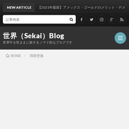
NEW ARTICLE
【2021年最新】アメックス・ゴールドのメリット・デメリットのご
世界（Sekai）Blog
世界中を気ままに旅するノマド的なブログです
羽田空港
HOME
Airli
Airpo
Card
Hotel