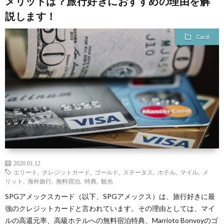
メリットは？旅行好きにおすすめの理由を解
説します！
Card
2020.01.12
エリート
,
クレジットカード
,
ゴールド
,
ステータス
,
ホテル
,
マイル
,
メ
リット
,
海外旅行
,
無料宿泊
,
特典
,
観光
SPGアメックスカード（以下、SPGアメックス）は、旅行好きに最
強のクレジットカードと言われています。その理由としては、マイ
ルの高還元率、高級ホテルへの無料宿泊特典、Marrioto Bonvoyのゴ