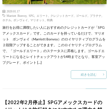
2020.01.17
Marriott Bonvoy
,
SPG
,
エリート
,
クレジットカード
,
ゴールド
,
プラチナ
,
ホテル
,
ボンヴォイ
,
マリオット
,
特典
旅行をお得に満喫したい人におすすめのクレジットカードが「SPG
アメックスカード」です。このカードを持っているだけで、マリオ
ット ボンヴォイ（Marriott Bonvoy）のロイヤリティプログラムを
２段階アップすることができます。 このロイヤリティプログラム
で、「ゴールドエリート」のステータスに昇格します。ゴールドエ
リートになるとレイトチェックアウトが14時までとなり、客室アッ
プグレード、ポイント […]
続きを読む
【2022年2月停止】SPGアメックスカードの