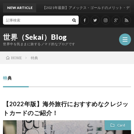
NEW ARTICLE
【2021年最新】アメックス・ゴールドのメリット・デメリット
世界（Sekai）Blog
世界中を気ままに旅するノマド的なブログです
特典
HOME
Airli
特典
Airpo
【2022年版】海外旅行におすすめなクレジッ
Card
トカードのご紹介！
Hotel
Card