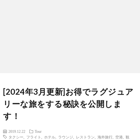
Mile
Over
trips
Resta
Tour
Trafic
[2024年3月更新]お得でラグジュア
Profi
リーな旅をする秘訣を公開しま
す！
2019.12.22
Tour
タクシー
,
フライト
,
ホテル
,
ラウンジ
,
レストラン
,
海外旅行
,
空港
,
観