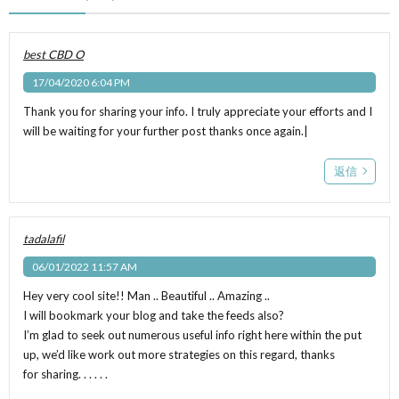
best CBD O
17/04/2020 6:04 PM
Thank you for sharing your info. I truly appreciate your efforts and I
will be waiting for your further post thanks once again.|
返信
tadalafil
06/01/2022 11:57 AM
Hey very cool site!! Man .. Beautiful .. Amazing ..
I will bookmark your blog and take the feeds also?
I’m glad to seek out numerous useful info right here within the put
up, we’d like work out more strategies on this regard, thanks
for sharing. . . . . .