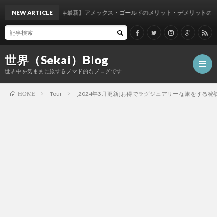
【2021年最新】アメックス・ゴールドのメリット・デメリットのご紹介
NEW ARTICLE
世界（Sekai）Blog
世界中を気ままに旅するノマド的なブログです
Tour
[2024年3月更新]お得でラグジュアリーな旅をする
HOME
Airli
Airpo
Card
Hotel