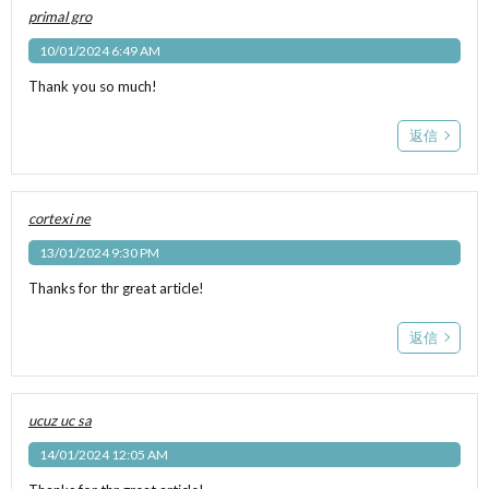
primal gro
10/01/2024 6:49 AM
Thank you so much!
返信
cortexi ne
13/01/2024 9:30 PM
Thanks for thr great article!
返信
ucuz uc sa
14/01/2024 12:05 AM