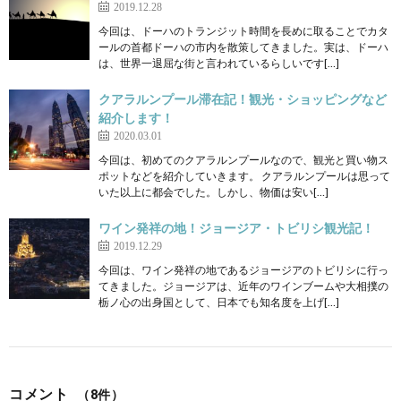
2019.12.28
今回は、ドーハのトランジット時間を長めに取ることでカタ
ールの首都ドーハの市内を散策してきました。実は、ドーハ
は、世界一退屈な街と言われているらしいです[…]
クアラルンプール滞在記！観光・ショッピングなど
紹介します！
2020.03.01
今回は、初めてのクアラルンプールなので、観光と買い物ス
ポットなどを紹介していきます。 クアラルンプールは思って
いた以上に都会でした。しかし、物価は安い[…]
ワイン発祥の地！ジョージア・トビリシ観光記！
2019.12.29
今回は、ワイン発祥の地であるジョージアのトビリシに行っ
てきました。ジョージアは、近年のワインブームや大相撲の
栃ノ心の出身国として、日本でも知名度を上げ[…]
コメント
（8件）