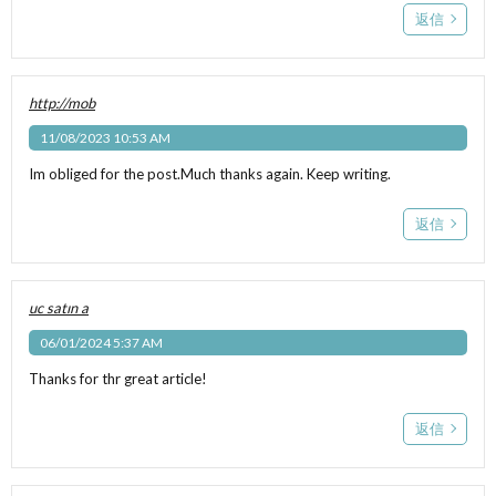
返信
http://mob
11/08/2023 10:53 AM
Im obliged for the post.Much thanks again. Keep writing.
返信
uc satın a
06/01/2024 5:37 AM
Thanks for thr great article!
返信